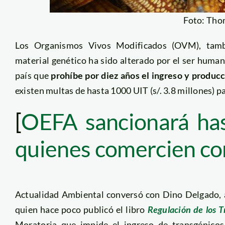
Foto: Tho
Los Organismos Vivos Modificados (OVM), tam
material genético ha sido alterado por el ser huma
país que
prohíbe por diez años el ingreso y produ
existen multas de hasta 1000 UIT (s/. 3.8 millones) p
[
OEFA sancionará has
quienes comercien co
Actualidad Ambiental conversó con Dino Delgado,
quien hace poco publicó el libro
Regulación de los T
Moratoria que impide el ingreso de transgénicos