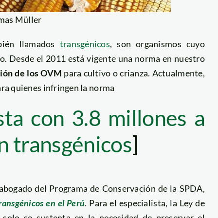
mas Müller
bién llamados
transgénicos
, son organismos cuyo
no. Desde el 2011 está vigente una norma en nuestro
cción de los OVM
para cultivo o crianza. Actualmente,
ara quienes infringen la norma
ta con 3.8 millones a
n transgénicos
]
 abogado del Programa de Conservación de la SPDA,
ransgénicos en el Perú
. Para el especialista, la Ley de
 solo se sustenta en la necesidad de preservar el