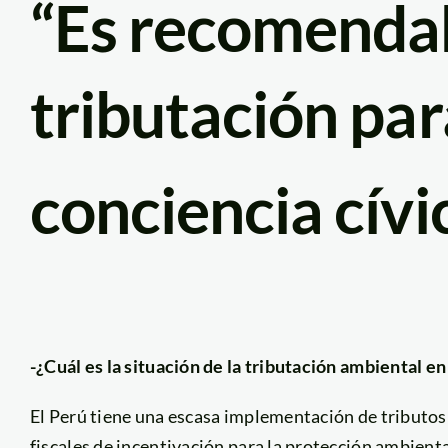
“Es recomendab
tributación pa
conciencia cívi
-¿Cuál es la situación de la tributación ambiental en
El Perú tiene una escasa implementación de tributo
fiscales de incentivación para la protección ambienta