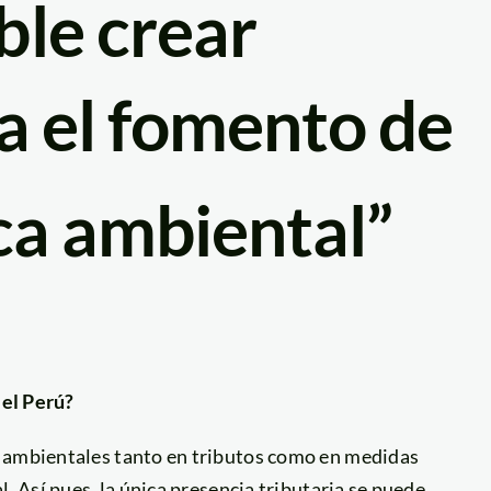
le crear
ra
el fomento de
ca ambiental”
 el Perú?
s ambientales tanto en tributos como en medidas
l. Así pues, la única presencia tributaria se puede