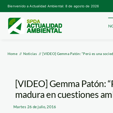
Skip
Bienvenido a Actualidad Ambiental: 8 de agosto de 2026
to
content
NO
Home
Noticias
[VIDEO] Gemma Patón: “Perú es una socied
[VIDEO] Gemma Patón: “P
madura en cuestiones am
Martes
26 de julio, 2016