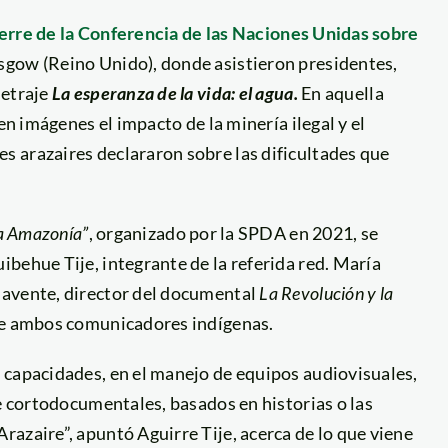
ierre de la Conferencia de las Naciones Unidas sobre
asgow (Reino Unido), donde asistieron presidentes,
metraje
La esperanza de la vida: el agua.
En aquella
en imágenes el impacto de la minería ilegal y el
 arazaires declararon sobre las dificultades que
la Amazonía”
, organizado por la SPDA en 2021, se
behue Tije, integrante de la referida red. María
navente, director del documental
La Revolución y la
de ambos comunicadores indígenas.
 capacidades, en el manejo de equipos audiovisuales,
de cortodocumentales, basados en historias o las
azaire”, apuntó Aguirre Tije, acerca de lo que viene