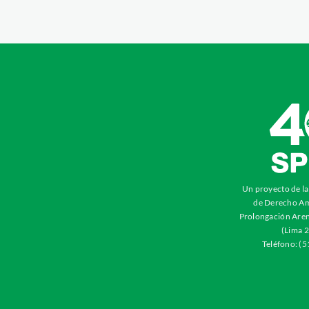
Un proyecto de l
de Derecho Am
Prolongación Aren
(Lima 2
Teléfono: (