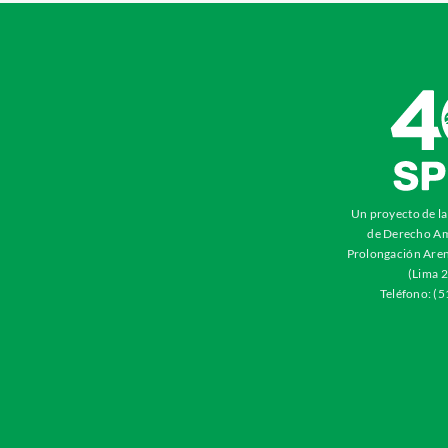
Un proyecto de l
de Derecho Am
Prolongación Aren
(Lima 2
Teléfono: (