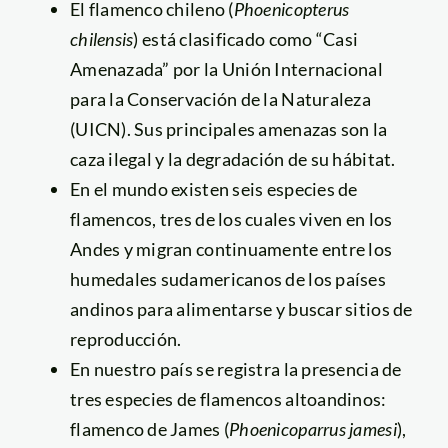
El flamenco chileno (
Phoenicopterus
chilensis
) está clasificado como “Casi
Amenazada” por la Unión Internacional
para la Conservación de la Naturaleza
(UICN). Sus principales amenazas son la
caza ilegal y la degradación de su hábitat.
En el mundo existen seis especies de
flamencos, tres de los cuales viven en los
Andes y migran continuamente entre los
humedales sudamericanos de los países
andinos para alimentarse y buscar sitios de
reproducción.
En nuestro país se registra la presencia de
tres especies de flamencos altoandinos:
flamenco de James (
Phoenicoparrus jamesi
),