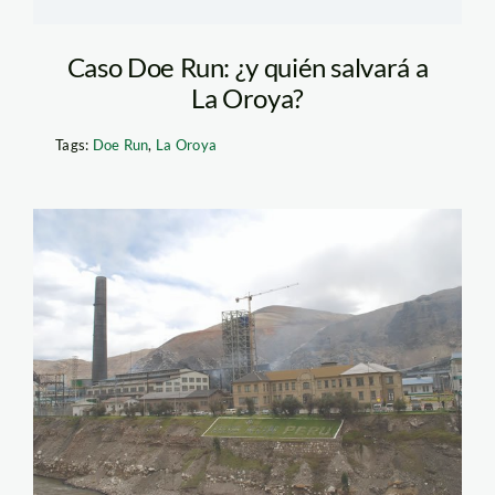
Caso Doe Run: ¿y quién salvará a
La Oroya?
Tags:
Doe Run
,
La Oroya
doe_run_apia0