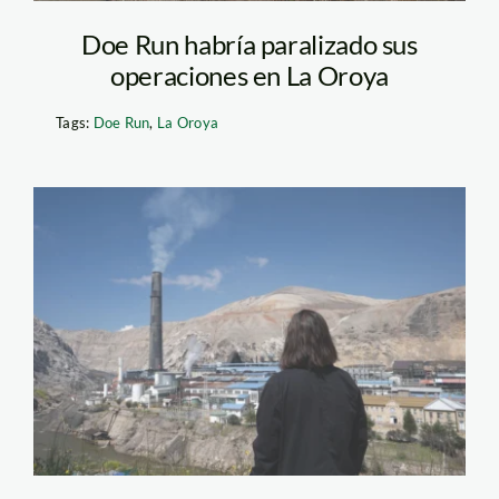
Doe Run habría paralizado sus
operaciones en La Oroya
Tags:
Doe Run
,
La Oroya
la-oroya—-
contaminacion—
jaime-tranca—
actualidad-ambiental