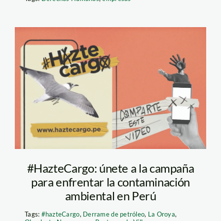
hazte cargo campania
#HazteCargo: únete a la campaña
para enfrentar la contaminación
ambiental en Perú
Tags:
#hazteCargo
,
Derrame de petróleo
,
La Oroya
,