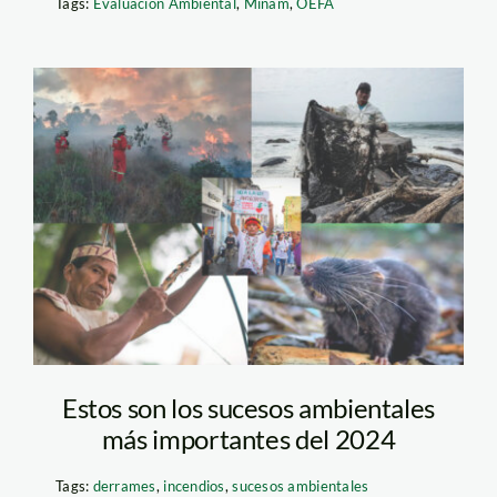
Tags:
Evaluación Ambiental
,
Minam
,
OEFA
sucesos-ambientales
—peru—2024
Estos son los sucesos ambientales
más importantes del 2024
Tags:
derrames
,
incendios
,
sucesos ambientales