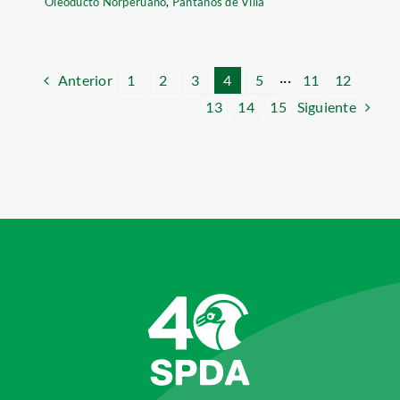
Oleoducto Norperuano
,
Pantanos de Villa
Anterior
1
2
3
4
5
···
11
12
Siguiente
13
14
15