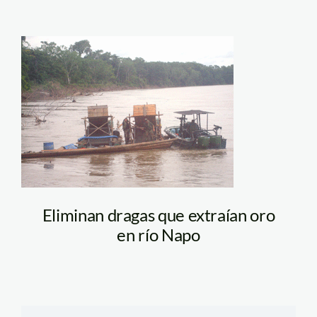
napo_dragas_marina
Eliminan dragas que extraían oro
en río Napo