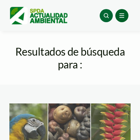
Skip
to
content
Resultados de búsqueda
para :
biodiversidad_tm