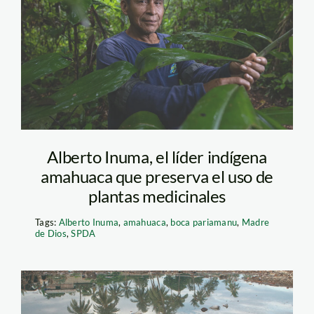
fernandez-boca-
pariamanu-foto-
diego-perez-spda
Alberto Inuma, el líder indígena
amahuaca que preserva el uso de
plantas medicinales
Tags:
Alberto Inuma
,
amahuaca
,
boca pariamanu
,
Madre
de Dios
,
SPDA