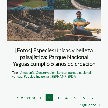
Yaguas—Diego-Pérez-
1
[Fotos] Especies únicas y belleza
paisajística: Parque Nacional
Yaguas cumplió 5 años de creación
Tags:
Amazonía
,
Conservación
,
Loreto
,
parque nacional
yaguas
,
Pueblos Indígenas
,
SERNANP
,
SPDA
Anterior
1
2
3
4
5
6
7
Siguiente