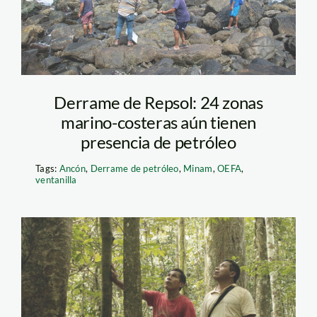
oefa
Derrame de Repsol: 24 zonas
marino-costeras aún tienen
presencia de petróleo
Tags:
Ancón
,
Derrame de petróleo
,
Minam
,
OEFA
,
ventanilla
conocimientos-
tradicionales—eddy-