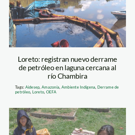
puelo-urarina
Loreto: registran nuevo derrame
de petróleo en laguna cercana al
río Chambira
Tags:
Aidesep
,
Amazonía
,
Ambiente Indígena
,
Derrame de
petróleo
,
Loreto
,
OEFA
velasco astete –