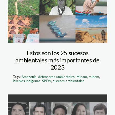
sucesos-ambientales-
2023—actualidad-
ambiental
Estos son los 25 sucesos
ambientales más importantes de
2023
Tags:
Amazonía
,
defensores ambientales
,
Minam
,
minem
,
Pueblos Indígenas
,
SPDA
,
sucesos ambientales
campeones-de-la-