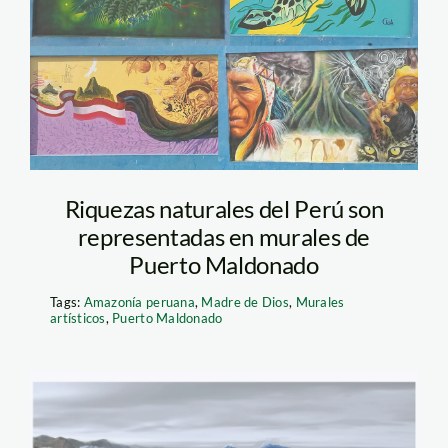
Maldonado foto
wuilmar spda
Riquezas naturales del Perú son
representadas en murales de
Puerto Maldonado
Tags:
Amazonía peruana
,
Madre de Dios
,
Murales
artísticos
,
Puerto Maldonado
Perucetus colossus –