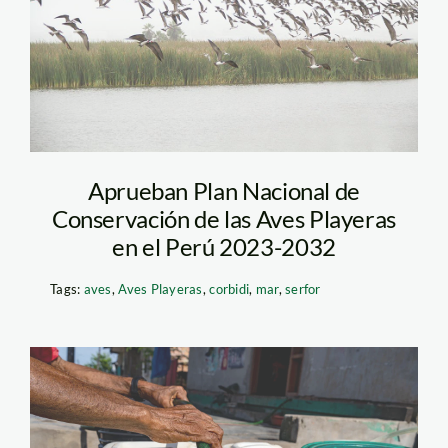
– macarena tabja –
spda
Aprueban Plan Nacional de
Conservación de las Aves Playeras
en el Perú 2023-2032
Tags:
aves
,
Aves Playeras
,
corbidi
,
mar
,
serfor
caso-Punchana_fotos-