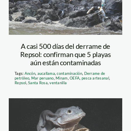
repsol – oefa
A casi 500 días del derrame de
Repsol: confirman que 5 playas
aún están contaminadas
Tags:
Ancón
,
aucallama
,
contaminación
,
Derrame de
petróleo
,
Mar peruano
,
Minam
,
OEFA
,
pesca artesanal
,
Repsol
,
Santa Rosa
,
ventanilla
rana gigante_ D.
Alarcón_Centro