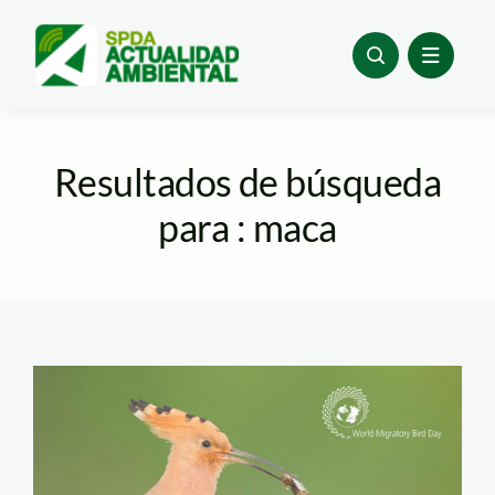
Skip
to
content
Resultados de búsqueda
para : maca
ave-migratoria—
naciones-unidas