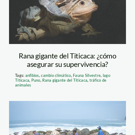
K’ayra.
Rana gigante del Titicaca: ¿cómo
asegurar su supervivencia?
Tags:
anfibios
,
cambio climático
,
Fauna Silvestre
,
lago
Titicaca
,
Puno
,
Rana gigante del Titicaca
,
tráfico de
animales
derrame repsol –
sitios conaminados –