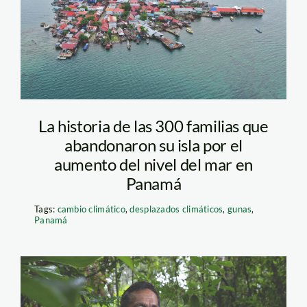
Guna-Yala,-Panamá—-
Cortesía-Ministerio-
de-Gobierno-de-
Panamá
La historia de las 300 familias que
abandonaron su isla por el
aumento del nivel del mar en
Panamá
Tags:
cambio climático
,
desplazados climáticos
,
gunas
,
Panamá
Alberto-inuma-