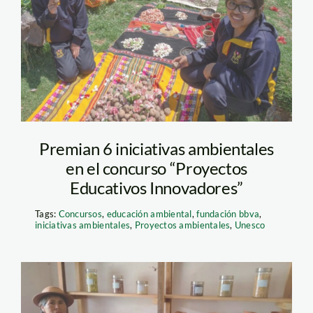
iniciativa ambiental –
fundacion bbva
Premian 6 iniciativas ambientales
en el concurso “Proyectos
Educativos Innovadores”
Tags:
Concursos
,
educación ambiental
,
fundación bbva
,
iniciativas ambientales
,
Proyectos ambientales
,
Unesco
banco semillas_minam