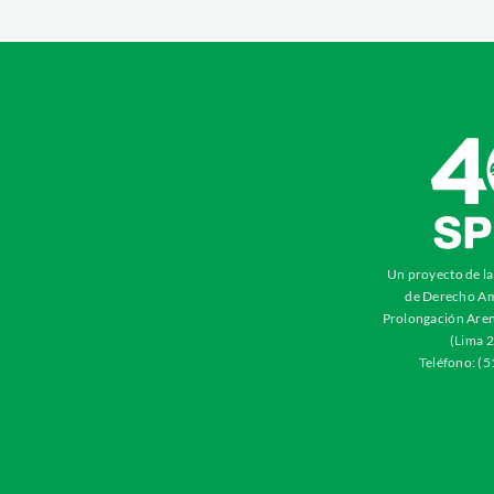
Un proyecto de l
de Derecho Am
Prolongación Aren
(Lima 2
Teléfono: (