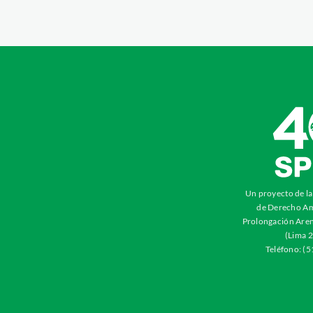
Un proyecto de l
de Derecho Am
Prolongación Aren
(Lima 2
Teléfono: (