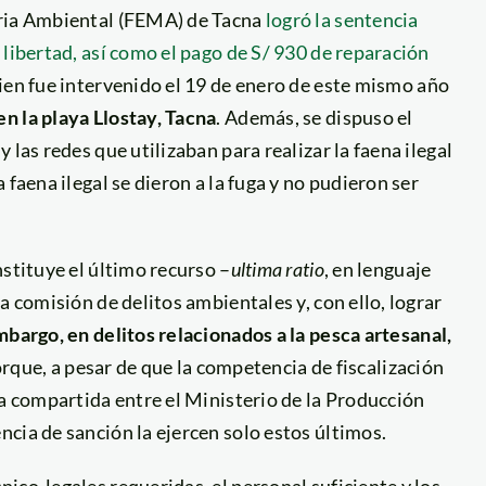
eria Ambiental (FEMA) de Tacna
logró la sentencia
 libertad, así como el pago de S/ 930 de reparación
uien fue intervenido el 19 de enero de este mismo año
n la playa Llostay, Tacna
. Además, se dispuso el
las redes que utilizaban para realizar la faena ilegal
faena ilegal se dieron a la fuga y no pudieron ser
stituye el último recurso –
ultima ratio
, en lenguaje
a comisión de delitos ambientales y, con ello, lograr
mbargo, en delitos relacionados a la pesca artesanal,
porque, a pesar de que la competencia de fiscalización
ia compartida entre el Ministerio de la Producción
cia de sanción la ejercen solo estos últimos.
ico-legales requeridas, el personal suficiente y los