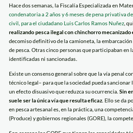
Hace dos semanas, la Fiscalía Especializada en Mat
condenatoria a 2 años y 6 meses de pena privativa de
civil, para el ciudadano Luis Carlos Ramos Nuñez
, q
realizando pesca ilegal con chinchorro mecanizado e
decomiso definitivo de la camioneta, la embarcación y 
de pesca. Otras cinco personas que participaban en la 
identificadas ni sancionadas.
Existe un consenso general sobre que la vía penal con
técnico legal– para que la sociedad pueda sancionar l
un efecto disuasivo que reduzca su ocurrencia.
Sin e
suele ser la única vía que resulta eficaz
. Ello se da 
en pesca artesanal es, en la práctica, una competenc
(Produce) y gobiernos regionales (GORE), la competen
Son escasos los GORE que tienen las capacidades técn