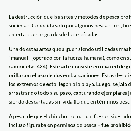
La destrucción que las artes y métodos de pesca proh
sociedad. Conocida solo por algunos pescadores, bu
abierta que sangra desde hace décadas.
Una de estas artes que siguen siendo utilizadas masi
“manual” (operado con la fuerza humana), como en su
camionetas 4×4).
Este arte consiste en una red de g
orilla con el uso de dos embarcaciones
. Estas despl
los extremos de esta llegan a la playa. Luego, se jala d
arrastrando todo a su paso, capturando ejemplares j
siendo descartadas sin vida (lo que en términos pesq
A pesar de que el chinchorro manual fue considerado,
incluso figuraba en permisos de pesca –
fue prohibid