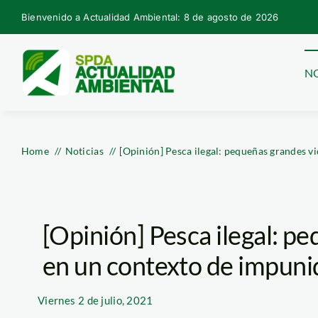
Skip
Bienvenido a Actualidad Ambiental: 8 de agosto de 2026
to
content
NO
Home
Noticias
[Opinión] Pesca ilegal: pequeñas grandes v
[Opinión] Pesca ilegal: p
en un contexto de impuni
Viernes
2 de julio, 2021