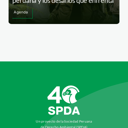
peruana y los desafíos que enfrenta
Agenda
Un proyecto de la Sociedad Peruana
de Derecho Ambiental (SPDA)