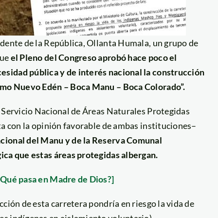
sidente de la República, Ollanta Humala, un grupo de
que
el Pleno del Congreso aprobó hace poco el
sidad pública y de interés nacional la construcción
tramo Nuevo Edén – Boca Manu – Boca Colorado”.
l Servicio Nacional de Áreas Naturales Protegidas
ta con la opinión favorable de ambas instituciones–
acional del Manu y de la Reserva Comunal
ica que estas áreas protegidas albergan.
 ¿Qué pasa en Madre de Dios?]
ción de esta carretera pondría en riesgo la vida de
s indígenas en aislamiento voluntario),