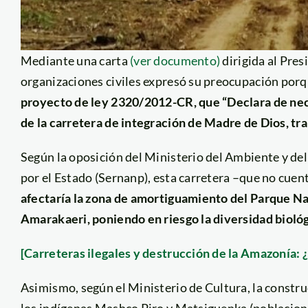
Mediante una carta
(ver documento)
dirigida al Pre
organizaciones civiles expresó su preocupación por
proyecto de ley 2320/2012-CR, que “Declara de nece
de la carretera de integración de Madre de Dios, 
Según la oposición del Ministerio del Ambiente y de
por el Estado (Sernanp), esta carretera –que no cuen
afectaría la zona de amortiguamiento del Parque N
Amarakaeri, poniendo en riesgo la diversidad biológ
[Carreteras ilegales y destrucción de la Amazonía:
Asimismo, según el Ministerio de Cultura, la construc
los indígenas Mashco Piro y Matsiguenka (poblacione