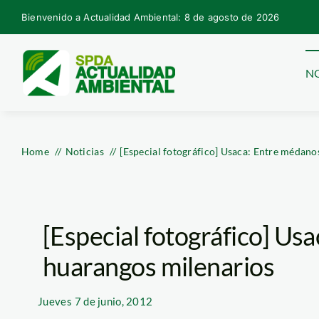
Skip
Bienvenido a Actualidad Ambiental: 8 de agosto de 2026
to
content
NO
Home
Noticias
[Especial fotográfico] Usaca: Entre médano
[Especial fotográfico] Us
huarangos milenarios
Jueves
7 de junio, 2012