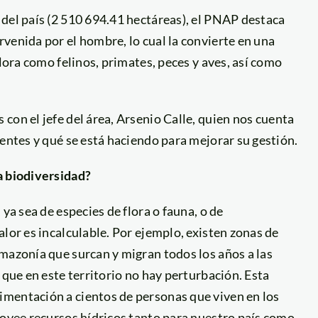
del país (2 510 694.41 hectáreas), el PNAP destaca
venida por el hombre, lo cual la convierte en una
flora como felinos, primates, peces y aves, así como
 con el jefe del área, Arsenio Calle, quien nos cuenta
uentes y qué se está haciendo para mejorar su gestión.
a biodiversidad?
ya sea de especies de flora o fauna, o de
lor es incalculable. Por ejemplo, existen zonas de
mazonía que surcan y migran todos los años a las
 que en este territorio no hay perturbación. Esta
imentación a cientos de personas que viven en los
rovee recursos hídricos tanto para nuestro país como