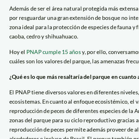
Además de ser el área natural protegida más extensa 
por resguardar una gran extensión de bosque no inter
zona ideal para la protección de especies de fauna y 
caoba, cedro y shihuahuaco.
Hoy el
PNAP cumple 15 años
y, por ello, conversamos
cuáles son los valores del parque, las amenazas frec
¿Qué es lo que más resaltaría del parque en cuanto 
El PNAP tiene diversos valores en diferentes niveles, 
ecosistemas. En cuanto al enfoque ecosistémico, el va
reproducción de peces de diferentes especies de la A
zonas del parque para su ciclo reproductivo gracias a
reproducción de peces permite además proveer de al
alrededores e incluso de Brasil. El parque también p