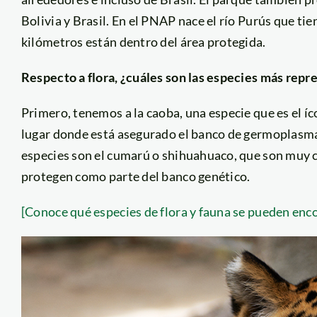
Bolivia y Brasil. En el PNAP nace el río Purús que ti
kilómetros están dentro del área protegida.
Respecto a flora, ¿cuáles son las especies más repr
Primero, tenemos a la caoba, una especie que es el íc
lugar donde está asegurado el banco de germoplasma 
especies son el cumarú o shihuahuaco, que son muy co
protegen como parte del banco genético.
[Conoce qué especies de flora y fauna se pueden enc