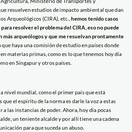
 Agricultura, Ministerio de Transportes y
que resuelven estudios de impacto ambiental que dan
os Arqueológicos (CIRA), etc.,
hemos tenido casos
 para resolver el problema del CIRA, eso no puede
en más arqueólogos y que me resuelvan prontamente
que haya una comisión de estudio en países donde
 en materias primas, como es lo que tenemos hoy día
omo en Singapur y otros países.
 a nivel mundial, como el primer país que está
que el espíritu de la norma es darle la voz a estas
 a las instancias de poder. Ahora, hoy día pocas
de, un teniente alcalde y por allí tiene una cadena
municación para que suceda un abuso.