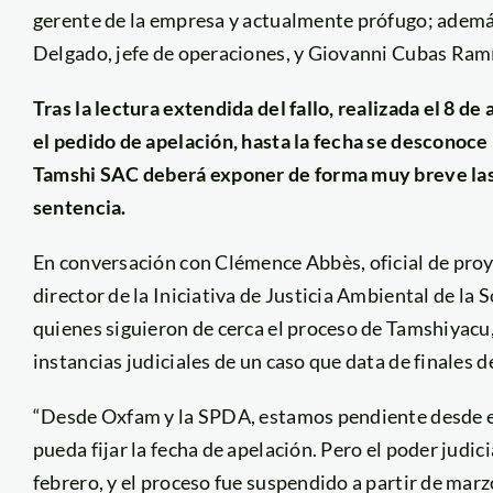
gerente de la empresa y actualmente prófugo; adem
Delgado, jefe de operaciones, y Giovanni Cubas Ramí
Tras la lectura extendida del fallo, realizada el 8 d
el pedido de apelación, hasta la fecha se desconoce 
Tamshi SAC deberá exponer de forma muy breve las 
sentencia.
En conversación con Clémence Abbès, oficial de proy
director de la Iniciativa de Justicia Ambiental de 
quienes siguieron de cerca el proceso de Tamshiyacu
instancias judiciales de un caso que data de finales d
“Desde Oxfam y la SPDA, estamos pendiente desde el
pueda fijar la fecha de apelación. Pero el poder judic
febrero, y el proceso fue suspendido a partir de marz