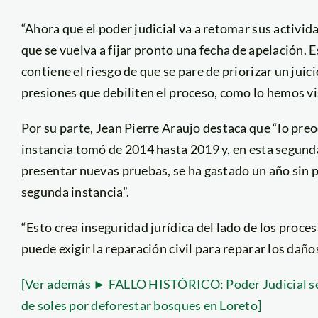
“Ahora que el poder judicial va a retomar sus activida
que se vuelva a fijar pronto una fecha de apelación. 
contiene el riesgo de que se pare de priorizar un juici
presiones que debiliten el proceso, como lo hemos vi
Por su parte, Jean Pierre Araujo destaca que “lo pre
instancia tomó de 2014 hasta 2019 y, en esta segunda
presentar nuevas pruebas, se ha gastado un año sin p
segunda instancia”.
“Esto crea inseguridad jurídica del lado de los proc
puede exigir la reparación civil para reparar los daño
[Ver además ► FALLO HISTÓRICO: Poder Judicial sen
de soles por deforestar bosques en Loreto]