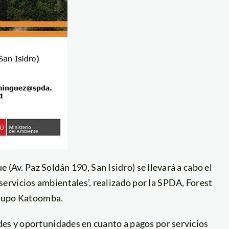
e (Av. Paz Soldán 190, San Isidro) se llevará a cabo el
rvicios ambientales’, realizado por la SPDA, Forest
 Grupo Katoomba.
des y oportunidades en cuanto a pagos por servicios