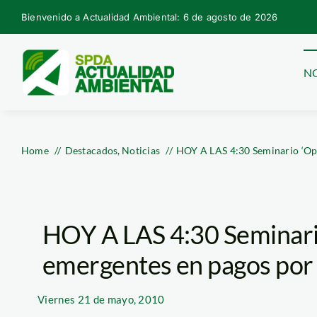
Skip
Bienvenido a Actualidad Ambiental: 6 de agosto de 2026
to
content
NO
Home
Destacados
Noticias
HOY A LAS 4:30 Seminario ‘Opo
HOY A LAS 4:30 Seminari
emergentes en pagos por 
Viernes
21 de mayo, 2010