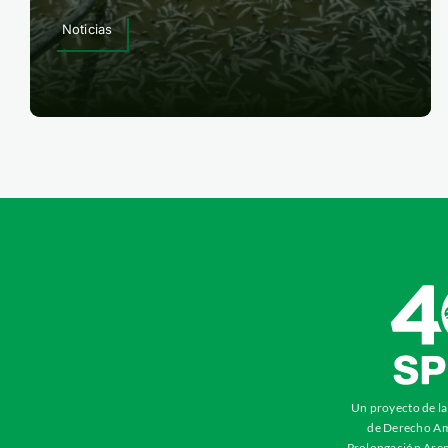
Noticias
Un proyecto de l
de Derecho Am
Prolongación Aren