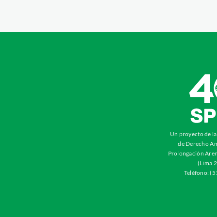
Un proyecto de l
de Derecho Am
Prolongación Aren
(Lima 2
Teléfono: (