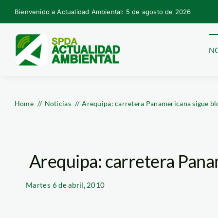
Skip
Bienvenido a Actualidad Ambiental: 5 de agosto de 2026
to
content
NO
Home
Noticias
Arequipa: carretera Panamericana sigue b
Arequipa: carretera Pana
Martes
6 de abril, 2010