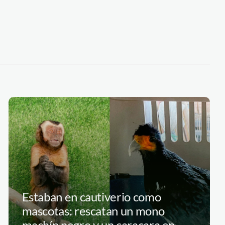
Estaban en cautiverio como
mascotas: rescatan un mono
machín negro y un caracara en