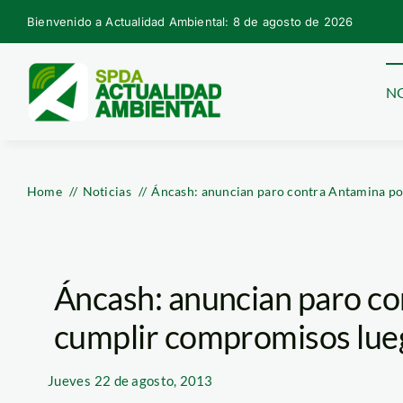
Skip
Bienvenido a Actualidad Ambiental: 8 de agosto de 2026
to
content
NO
Home
Noticias
Áncash: anuncian paro contra Antamina po
Áncash: anuncian paro co
cumplir compromisos lueg
Jueves
22 de agosto, 2013