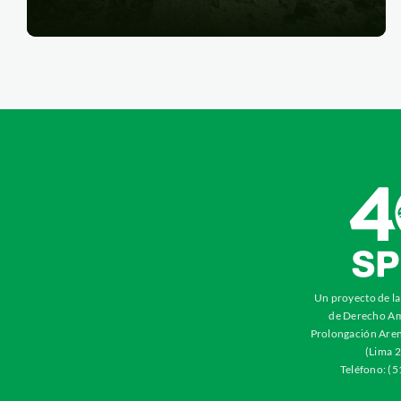
Un proyecto de l
de Derecho Am
Prolongación Aren
(Lima 2
Teléfono: (