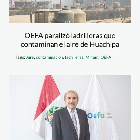
OEFA paralizó ladrilleras que
contaminan el aire de Huachipa
Tags:
Aire
,
contaminación
,
ladrilleras
,
Minam
,
OEFA
standard_Manuel
Manrique OEFA.jpg