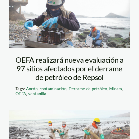
analisis playa derrame
de petorleo – oefa
OEFA realizará nueva evaluación a
97 sitios afectados por el derrame
de petróleo de Repsol
Tags:
Ancón
,
contaminación
,
Derrame de petróleo
,
Minam
,
OEFA
,
ventanilla
MINAM REPORTE