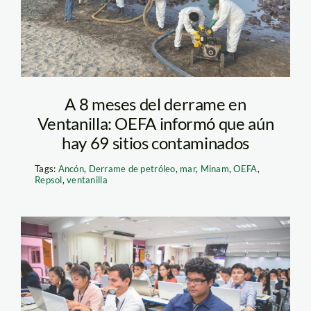
derrame de petroleo –
sernanp
A 8 meses del derrame en
Ventanilla: OEFA informó que aún
hay 69 sitios contaminados
Tags:
Ancón
,
Derrame de petróleo
,
mar
,
Minam
,
OEFA
,
Repsol
,
ventanilla
becas-oefa—oefa