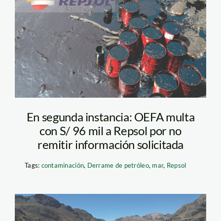
repsol—sanciones-
ante-el-derrame—
spda
En segunda instancia: OEFA multa
con S/ 96 mil a Repsol por no
remitir información solicitada
Tags:
contaminación
,
Derrame de petróleo
,
mar
,
Repsol