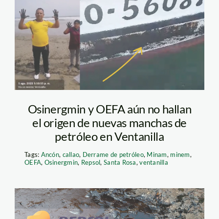
derrame en ventanilla
– 1 de agosro
Osinergmin y OEFA aún no hallan
el origen de nuevas manchas de
petróleo en Ventanilla
Tags:
Ancón
,
callao
,
Derrame de petróleo
,
Minam
,
minem
,
OEFA
,
Osinergmin
,
Repsol
,
Santa Rosa
,
ventanilla