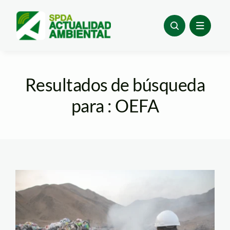
Skip
to
content
Resultados de búsqueda
para : OEFA
Acumulación de
basura. Foto_ OEFA