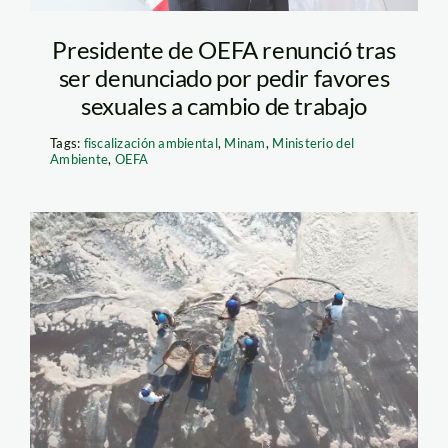
Presidente de OEFA renunció tras
ser denunciado por pedir favores
sexuales a cambio de trabajo
Tags:
fiscalización ambiental
,
Minam
,
Ministerio del
Ambiente
,
OEFA
derrame-de-petroleo
—ventanilla—repsol—
jorge-pezantes—spda