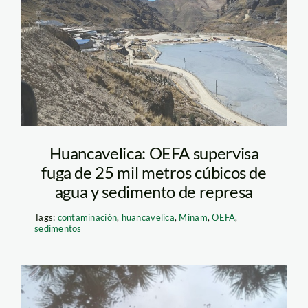
minera-kolpa-
huancavelica
Huancavelica: OEFA supervisa
fuga de 25 mil metros cúbicos de
agua y sedimento de represa
Tags:
contaminación
,
huancavelica
,
Minam
,
OEFA
,
sedimentos