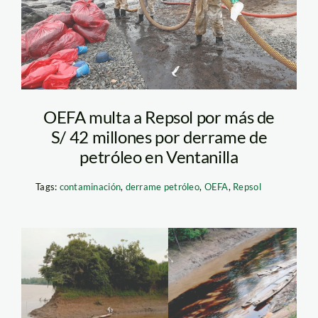
REPSOL 2 MESES
OEFA multa a Repsol por más de
S/ 42 millones por derrame de
petróleo en Ventanilla
Tags:
contaminación
,
derrame petróleo
,
OEFA
,
Repsol
derrame-cuninico—
andina