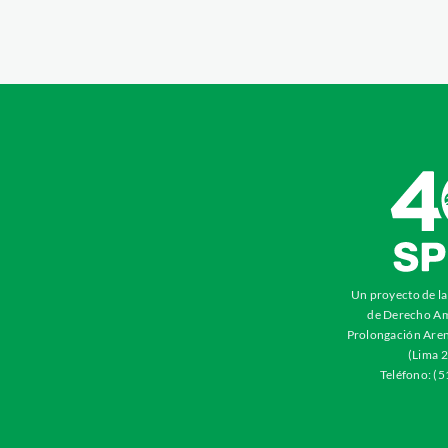
Un proyecto de l
de Derecho Am
Prolongación Aren
(Lima 2
Teléfono: (