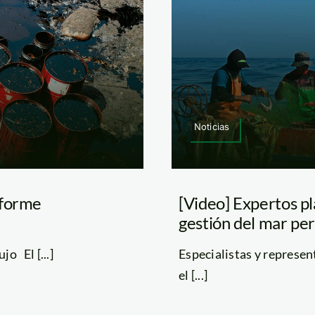
Noticias
nforme
[Video] Expertos p
gestión del mar pe
o El [...]
Especialistas y represen
el [...]