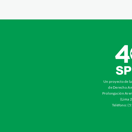
Un proyecto de l
de Derecho Am
Prolongación Aren
(Lima 2
Teléfono: (