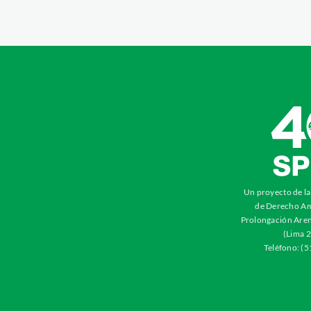
Un proyecto de l
de Derecho Am
Prolongación Aren
(Lima 2
Teléfono: (