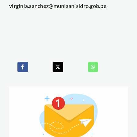
virginia.sanchez@munisanisidro.gob.pe