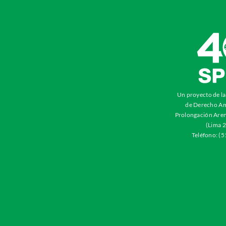
Un proyecto de l
de Derecho Am
Prolongación Aren
(Lima 2
Teléfono: (