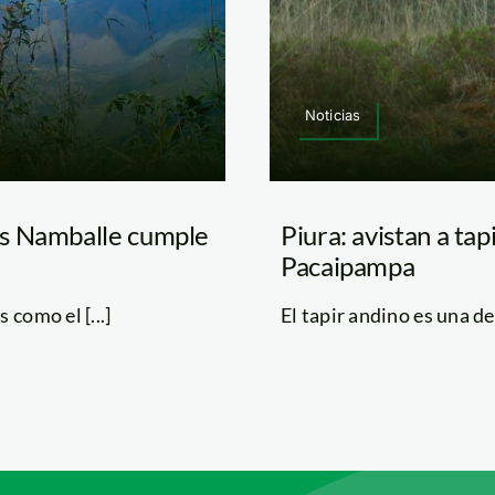
Noticias
as Namballe cumple
Piura: avistan a ta
Pacaipampa
como el [...]
El tapir andino es una de 