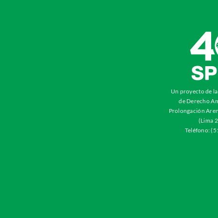
Un proyecto de l
de Derecho Am
Prolongación Aren
(Lima 2
Teléfono: (