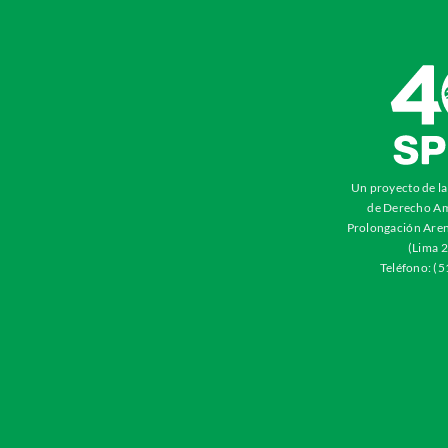
Un proyecto de l
de Derecho Am
Prolongación Aren
(Lima 2
Teléfono: (