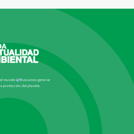
y el mundo
Buscamos generar
la protección del planeta.