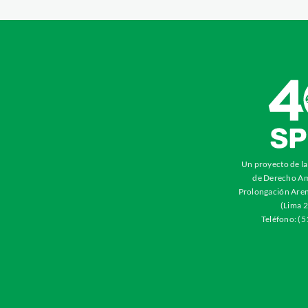
Un proyecto de l
de Derecho Am
Prolongación Aren
(Lima 2
Teléfono: (