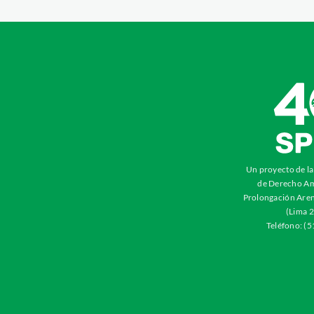
Un proyecto de l
de Derecho Am
Prolongación Aren
(Lima 2
Teléfono: (