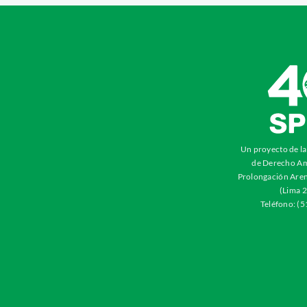
Un proyecto de l
de Derecho Am
Prolongación Aren
(Lima 2
Teléfono: (