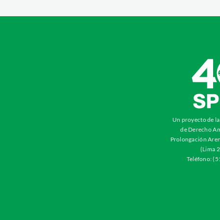
Un proyecto de l
de Derecho Am
Prolongación Aren
(Lima 2
Teléfono: (