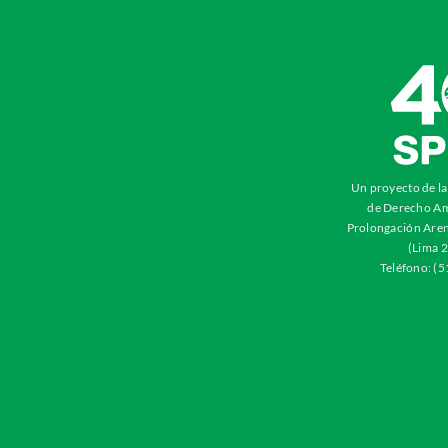
Un proyecto de l
de Derecho Am
Prolongación Aren
(Lima 2
Teléfono: (