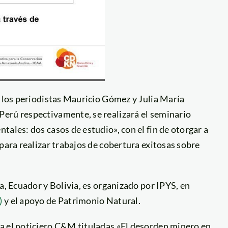
e los periodistas Mauricio Gómez y Julia María
erú respectivamente, se realizará el seminario
ales: dos casos de estudio», con el fin de otorgar a
para realizar trabajos de cobertura exitosas sobre
a, Ecuador y Bolivia, es organizado por IPYS, en
)
y el apoyo de Patrimonio Natural.
a el noticiero C&M tituladas «El desorden minero en