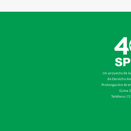
Un proyecto de l
de Derecho Am
Prolongación Aren
(Lima 2
Teléfono: (