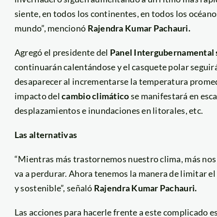
siente, en todos los continentes, en todos los océanos
mundo”, mencionó
Rajendra Kumar Pachauri.
Agregó el presidente del
Panel Intergubernamental 
continuarán calentándose y el casquete polar segui
desaparecer al incrementarse la temperatura promedio
impacto del
cambio climático
se manifestará en esc
desplazamientos e inundaciones en litorales, etc.
Las alternativas
“Mientras más trastornemos nuestro clima, más nos a
va a perdurar. Ahora tenemos la manera de limitar el
y sostenible”, señaló
Rajendra Kumar Pachauri.
Las acciones para hacerle frente a este complicado e