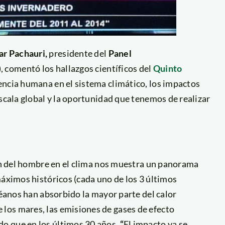
r Pachauri,
presidente del
Panel
), comentó los hallazgos científicos del
Quinto
encia humana en el sistema climático, los impactos
escala global y la oportunidad que tenemos de realizar
ión del hombre en el clima nos muestra un panorama
máximos históricos (cada uno de los 3 últimos
céanos han absorbido la mayor parte del calor
los mares, las emisiones de gases de efecto
o que en los últimos 30 años.
“
El impacto ya se