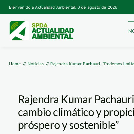
Skip
Bienvenido a Actualidad Ambiental: 6 de agosto de 2026
to
content
NO
Home
Noticias
Rajendra Kumar Pachauri: “Podemos limitar 
Rajendra Kumar Pachauri:
cambio climático y propic
próspero y sostenible”