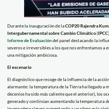
Durante la inauguración de la
COP20 Rajendra Kuma
Intergubernamental sobre Cambio Climático
(
IPCC
Informe de Evaluación
del panel destacando la influ
severos e irreversibles a los que nos enfrentamos a 
una mitigación ambiciosa.
El escenario
El diagnóstico que recoge de la influencia de la acc
alarmante: la temperatura de la Tierra ha llegado a 
decenios ha sido más caliente que el anterior), los o
generado y continúan aumentando la temperatura de 
invernadero siguen aumentando a un ritmo más rápid