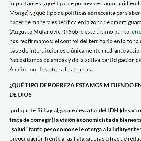
importantes: ¿qué tipo de pobreza estamos midiend
Monge)?, ¿qué tipo de políticas se necesita para abo
hacer de manera específica en la zona de amortigua
(Augusto Mulanovich)? Sobre este último punto,
en 
nos reafirmamos: el control del territorio en la zon
base de interdicciones o únicamente mediante accio
Necesitamos de ambas y de la activa participación de 
Analicemos los otros dos puntos.
¿QUÉ TIPO DE POBREZA ESTAMOS MIDIENDO E
DE DIOS
[pullquote]
Si hay algo que rescatar del IDH (desarr
trata de corregir) la visión economicista de bienest
“salud” tanto peso como se le otorga a la influyente
preocupación frente a las halagadoras cifras de redu