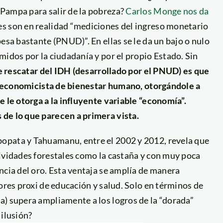
Pampa para salir de la pobreza?
Carlos Monge nos da
s son en realidad “mediciones del ingreso monetario
esa bastante (PNUD)”. En ellas se le da un bajo o nulo
midos por la ciudadanía y por el propio Estado. Sin
e rescatar del IDH (desarrollado por el PNUD) es que
ión economicista de bienestar humano, otorgándole a
e le otorga a la influyente variable “economía”.
 de lo que parecen a primera vista.
opata y Tahuamanu, entre el 2002 y 2012, revela que
tividades forestales como la castaña y con muy poca
ncia del oro. Esta ventaja se amplía de manera
ores proxi de educación y salud. Solo en términos de
a) supera ampliamente a los logros de la “dorada”
 ilusión?