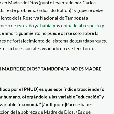
o en Madre de Dios (punto levantado por Carlos
rdar este problema (Eduardo Ballón)? y ¿qué se debe
miento de la Reserva Nacional de Tambopata
enero de este año ya habíamos opinado al respecto
y
a de amortiguamiento no puede darse solo sobre la
nes de fortalecimiento del sistema de guardaparques.
los actores sociales viviendo en ese territorio.
N MADRE DE DIOS? TAMBOPATA NO ES MADRE
ollado por el PNUD) es que este índice trasciende (o
ar humano, otorgándole a las variable “educación” y
 variable “economía”.
[/pullquote]Parece haber
cción de la pobreza de Madre de Dios. ¿Es que