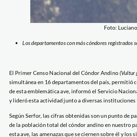
Foto: Luciano
Los departamentos con más cóndores registrados s
El Primer Censo Nacional del Cóndor Andino
(Vultur
simultánea en 16 departamentos del país, permitió 
de esta emblemática ave, informó el Servicio Naciona
y lideró esta actividad junto a diversas institucione
Según Serfor, las cifras obtenidas son un punto de pa
de la población total del cóndor andino en nuestro pa
esta ave, las amenazas que se ciernen sobre él y los s