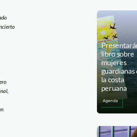
ado
ncierto
Presentará
libro sobre
mujeres
guardianas
r
la costa
ero
peruana
nal,
Agenda
an