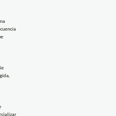
una
cuencia
ue
ie
gida,
e
cializar