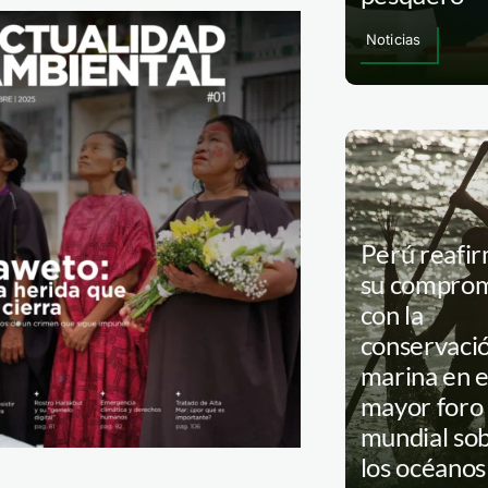
igar
Noticias
onar
izaciones
ales
Perú reafi
su comprom
con la
conservaci
o
marina en e
o
mayor foro
mundial so
los océanos