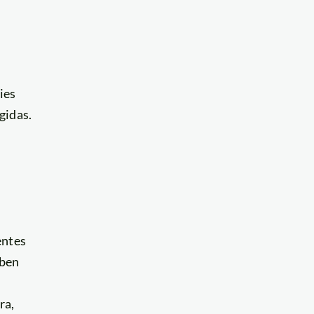
n
ies
gidas.
entes
íben
ra,