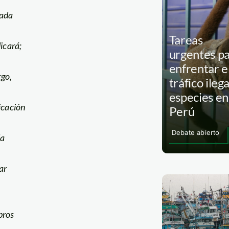
ada
Tareas
icará;
urgentes p
enfrentar e
go,
tráfico ileg
especies en
icación
Perú
Debate abierto
da
ar
bros