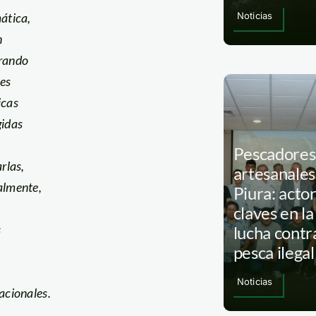
ática,
Noticias
n
rando
ies
icas
gidas
Pescadores
arlas,
artesanales
almente,
Piura: acto
claves en la
s
lucha contra
pesca ilegal
Noticias
acionales.