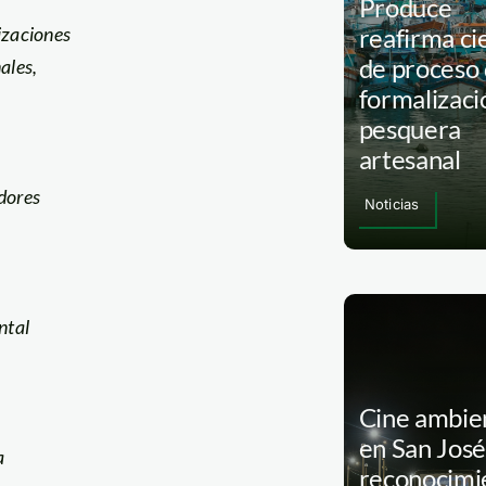
Produce
izaciones
reafirma ci
de proceso
ales,
formalizaci
pesquera
artesanal
dores
Noticias
n
ntal
Cine ambie
en San José
a
reconocimi