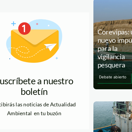
men
anizado:
Corevipas: 
l
nuevo impu
para la
vigilancia
pesquera
rencia?
Debate abierto
uscríbete a nuestro
boletín
ibirás las noticias de Actualidad
Ambiental en tu buzón