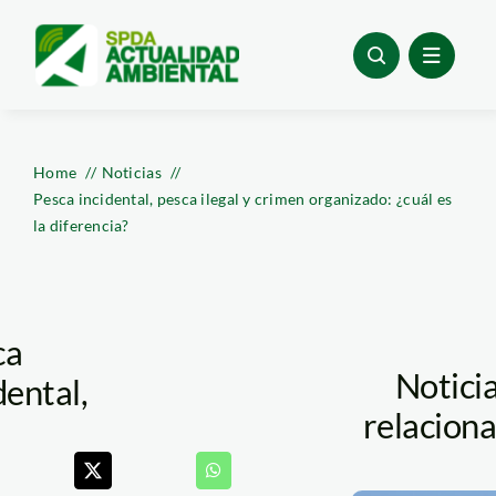
Skip
to
content
Home
Noticias
Pesca incidental, pesca ilegal y crimen organizado: ¿cuál es
la diferencia?
ca
Notici
dental,
relacion
ca
al