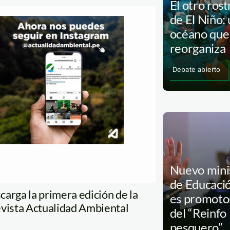
El otro rost
de El Niño:
océano que
reorganiza
Debate abierto
ntemente
icó
o
.
Nuevo mini
a
de Educaci
carga la primera edición de la
es promoto
evista Actualidad Ambiental
del “Reinfo
pesquero”