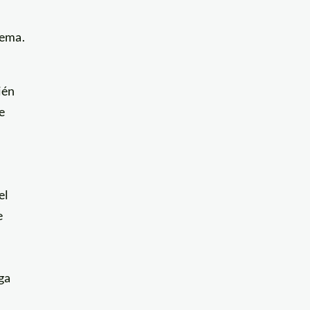
ema.
ién
e
el
e
ga