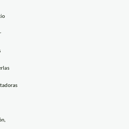
io
r
s
rlas
tadoras
ón,