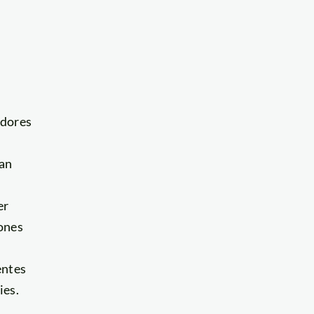
dores
an
er
ones
entes
ies.