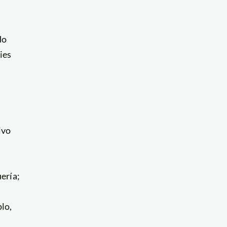
do
ies
ivo
ería;
lo,