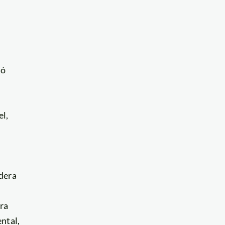
dó
el,
dera
ra
ental,