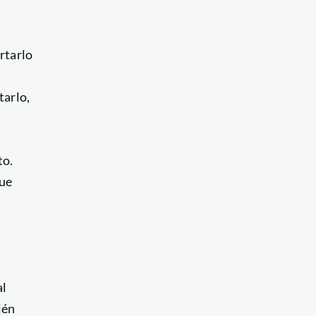
rtarlo
tarlo,
to.
ue
al
ién