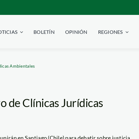
TICIAS
BOLETÍN
OPINIÓN
REGIONES
ídicas Ambientales
o de Clínicas Jurídicas
eunirán en Santiago (Chile) para debatir sobre justicia