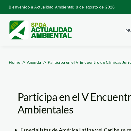
Skip
Bienvenido a Actualidad Ambiental: 8 de agosto de 2026
to
content
NO
Home
Agenda
Participa en el V Encuentro de Clínicas Jur
Participa en el V Encuentr
Ambientales
Especialistas de América Latina y el Caribe se r