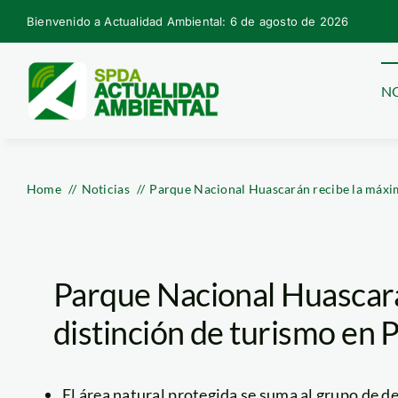
Skip
Bienvenido a Actualidad Ambiental: 6 de agosto de 2026
to
content
NO
Home
Noticias
Parque Nacional Huascarán recibe la máxim
Parque Nacional Huascar
distinción de turismo en 
El área natural protegida se suma al grupo de d