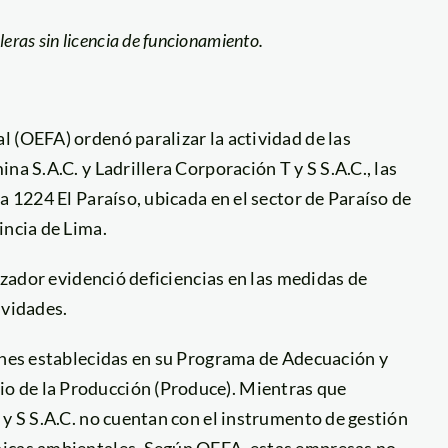
lleras sin licencia de funcionamiento.
 (OEFA) ordenó paralizar la actividad de las
na S.A.C. y Ladrillera Corporación T y S S.A.C., las
a 1224 El Paraíso, ubicada en el sector de Paraíso de
incia de Lima.
lizador evidenció deficiencias en las medidas de
ividades.
iones establecidas en su Programa de Adecuación y
o de la Producción (Produce). Mientras que
 y S S.A.C. no cuentan con el instrumento de gestión
nicas ambientales. Según OEFA, estas empresas no