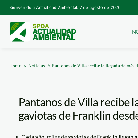
Skip
Bienvenido a Actualidad Ambiental: 7 de agosto de 2026
to
content
NO
Home
Noticias
Pantanos de Villa recibe la llegada de más 
Pantanos de Villa recibe l
gaviotas de Franklin des
Cada año, miles de gaviotas de Franklin llegan a