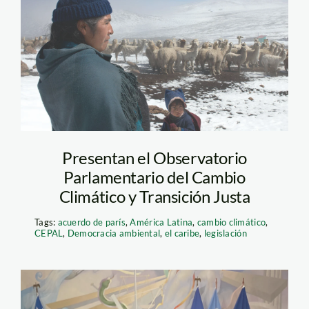
adaptacion-al-
cambio-climatico—
puno—thomas-muller
—spda
Presentan el Observatorio
Parlamentario del Cambio
Climático y Transición Justa
Tags:
acuerdo de parís
,
América Latina
,
cambio climático
,
CEPAL
,
Democracia ambiental
,
el caribe
,
legislación