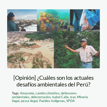
desafios-ambientales
—spda
[Opinión] ¿Cuáles son los actuales
desafíos ambientales del Perú?
Tags:
Amazonía
,
cambio climático
,
defensores
ambientales
,
deforestación
,
Isabel Calle
,
mar
,
Minería
ilegal
,
pesca ilegal
,
Pueblos Indígenas
,
SPDA