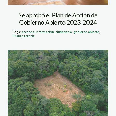
Se aprobó el Plan de Acción de
Gobierno Abierto 2023-2024
Tags:
acceso a información
,
ciudadanía
,
gobierno abierto
,
Transparencia
deforestacion-
tamshiyacu-Diego-
Perez-SPDA