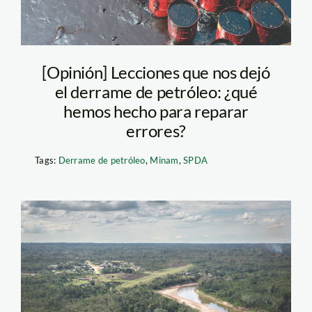
[Opinión] Lecciones que nos dejó
el derrame de petróleo: ¿qué
hemos hecho para reparar
errores?
Tags:
Derrame de petróleo
,
Minam
,
SPDA
yurua-ucayali-
amazonía-bosques—
diego-perez—spda