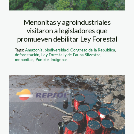
Menonitas y agroindustriales
visitaron a legisladores que
promueven debilitar Ley Forestal
Tags:
Amazonía
,
biodiversidad
,
Congreso de la República
,
deforestación
,
Ley Forestal y de Fauna Silvestre
,
menonitas
,
Pueblos Indígenas
repsol—sanciones-
ante-el-derrame—
spda