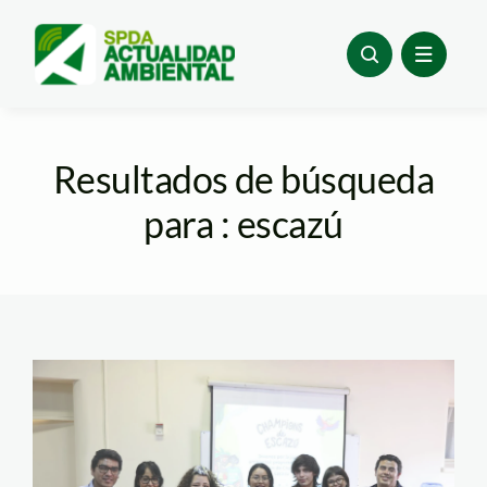
Skip
to
content
Resultados de búsqueda
para : escazú
d13696d7-5931-
45d7-8124-