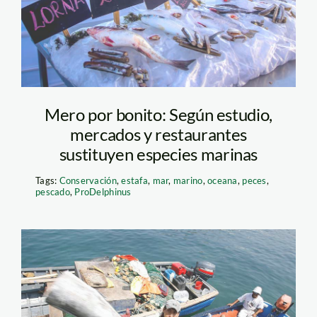
Mero por bonito: Según estudio,
mercados y restaurantes
sustituyen especies marinas
Tags:
Conservación
,
estafa
,
mar
,
marino
,
oceana
,
peces
,
pescado
,
ProDelphinus
pescador—andina—
pesca