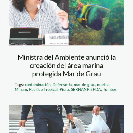
minam
Ministra del Ambiente anunció la
creación del área marina
protegida Mar de Grau
Tags:
contaminación
,
Defensoría
,
mar de grau
,
marina
,
Minam
,
Pacífico Tropical
,
Piura
,
SERNANP
,
SPDA
,
Tumbes
plastico—reuters