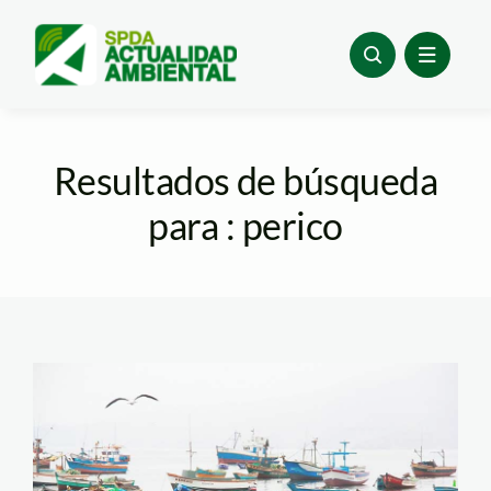
Skip
to
content
Resultados de búsqueda
para : perico
pescadores—andina