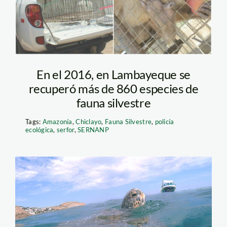
En el 2016, en Lambayeque se
recuperó más de 860 especies de
fauna silvestre
Tags:
Amazonía
,
Chiclayo
,
Fauna Silvestre
,
policía
ecológica
,
serfor
,
SERNANP
Totuga – spda