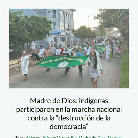
marcha-naciona-
maldonado-foto-
fenamad
Madre de Dios: indígenas
participaron en la marcha nacional
contra la “destrucción de la
democracia”
Tags:
Aidesep
,
Alfredo Vargas Pio
,
Madre de Dios
,
Marcha