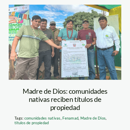
titulos-de-propiedad-
comunidades-nativas-
foto-marta-torres-
fenamad-2
Madre de Dios: comunidades
nativas reciben títulos de
propiedad
Tags:
comunidades nativas
,
Fenamad
,
Madre de Dios
,
títulos de propiedad