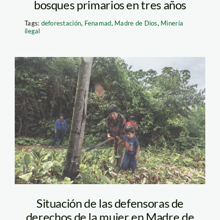
bosques primarios en tres años
Tags:
deforestación
,
Fenamad
,
Madre de Dios
,
Minería
ilegal
isabel-yalico-
defensora-foto
Giancarlo Shibayama
SPDA
Situación de las defensoras de
derechos de la mujer en Madre de