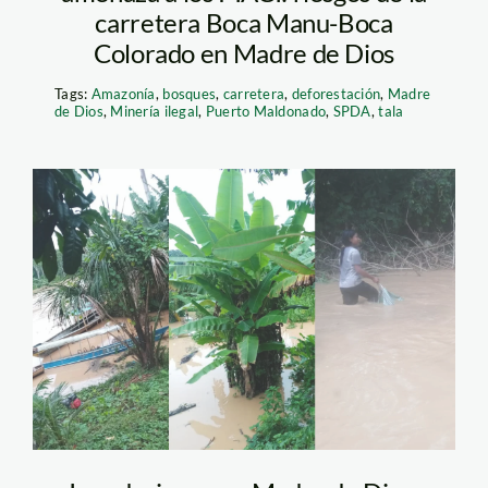
carretera Boca Manu-Boca
Colorado en Madre de Dios
Tags:
Amazonía
,
bosques
,
carretera
,
deforestación
,
Madre
de Dios
,
Minería ilegal
,
Puerto Maldonado
,
SPDA
,
tala
inundacion en Monte
salvado foto difusion