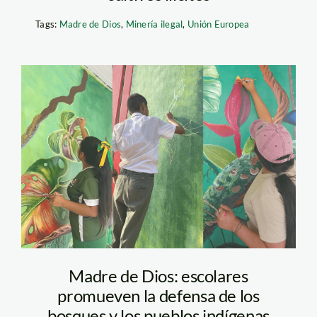
Tags:
Madre de Dios
,
Minería ilegal
,
Unión Europea
bio-murales-foto-
generacion-verde-2
Madre de Dios: escolares
promueven la defensa de los
bosques y los pueblos indígenas