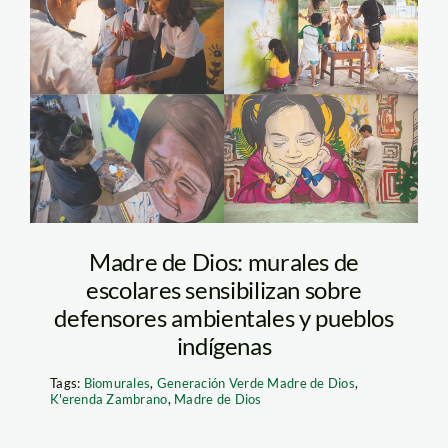
biomurales-madre-
de-dios-foto-
composición-
actualidad-ambiental-
2
Madre de Dios: murales de
escolares sensibilizan sobre
defensores ambientales y pueblos
indígenas
Tags:
Biomurales
,
Generación Verde Madre de Dios
,
K'erenda Zambrano
,
Madre de Dios