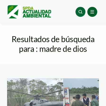
Skip
to
content
Resultados de búsqueda
para : madre de dios
traslado-mashco-piro-
ataque-agente-