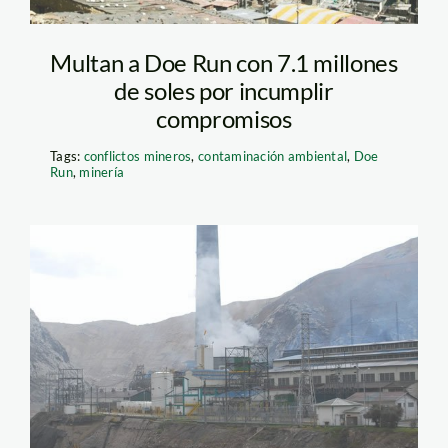
Multan a Doe Run con 7.1 millones
de soles por incumplir
compromisos
Tags:
conflictos mineros
,
contaminación ambiental
,
Doe
Run
,
minería
la_oroya_doe_run_diego_p