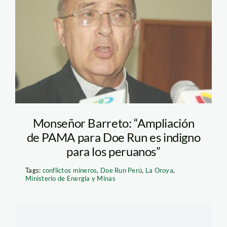
monsenor-pedro-
barreto-doe
run_Correo
Monseñor Barreto: “Ampliación
de PAMA para Doe Run es indigno
para los peruanos”
Tags:
conflictos mineros
,
Doe Run Perú
,
La Oroya
,
Ministerio de Energía y Minas