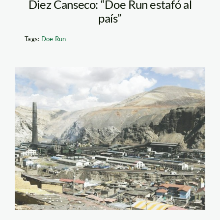
Diez Canseco: “Doe Run estafó al
país”
Tags:
Doe Run
doe_run_andina