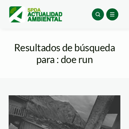
Skip
to
content
Resultados de búsqueda
para : doe run
la_oroya_michael_mullday