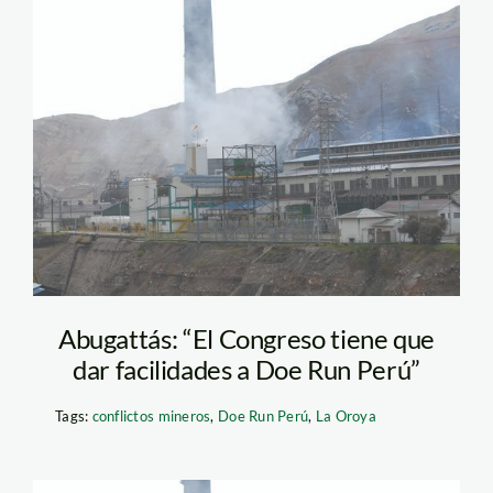
doe_run_la_oroya_dp
Abugattás: “El Congreso tiene que
dar facilidades a Doe Run Perú”
Tags:
conflictos mineros
,
Doe Run Perú
,
La Oroya