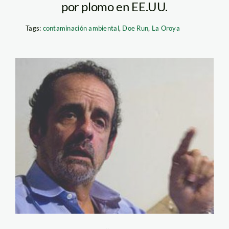
por plomo en EE.UU.
Tags:
contaminación ambiental
,
Doe Run
,
La Oroya
javier-diez-
canseco_larepublica