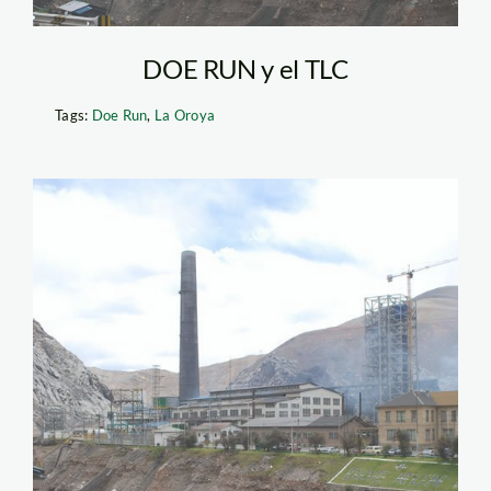
DOE RUN y el TLC
Tags:
Doe Run
,
La Oroya
doe_run_apia1